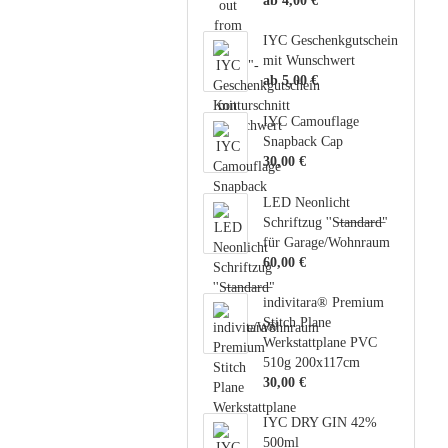
ab 4,00 €
IYC Geschenkgutschein
mit Wunschwert
ab 5,00 €
IYC Camouflage
Snapback Cap
30,00 €
LED Neonlicht
Schriftzug ''S̶t̶a̶n̶d̶a̶r̶d̶"
für Garage/Wohnraum
60,00 €
indivitara® Premium
Stitch Plane
Werkstattplane PVC
510g 200x117cm
30,00 €
IYC DRY GIN 42%
500ml