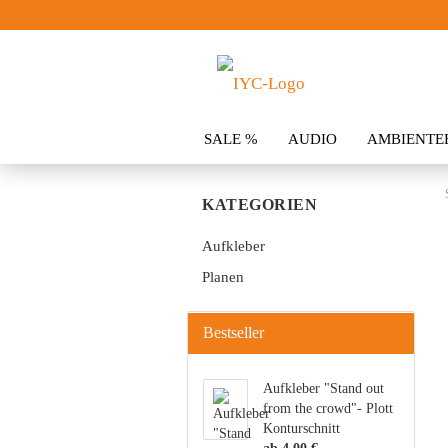
SALE %
AUDIO
AMBIENTE
KLEIDUNG
SPOILER
ZUBE
KATEGORIEN
Aufkleber
Planen
Bestseller
Aufkleber "Stand out
from the crowd"- Plott
Konturschnitt