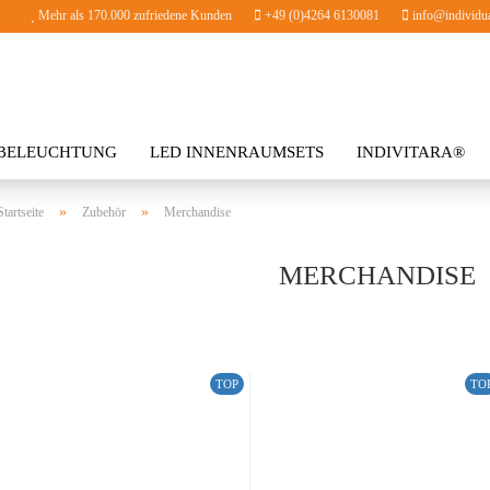
Mehr als 170.000 zufriedene Kunden
+49 (0)4264 6130081
info@individua
BELEUCHTUNG
LED INNENRAUMSETS
INDIVITARA®
HÖR
»
»
Startseite
Zubehör
Merchandise
MERCHANDISE
TOP
TO