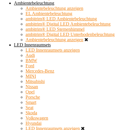
Ambientebeleuchtung
Ambientebeleuchtung anzeigen
EL Ambientebeleuchtung
ambitrim® LED Ambientebeleuchtung
ambitrim® Digital LED Ambientebeleuchtung
ambitrim® LED Sternenhimmel
ambitrim® Digital LED Unterbodenbeleuchtung
Ambientebeleuchtung anzeigen
LED Innenraumsets
LED Innenraumsets anzeigen
Audi
BMW
Ford
Mercedes-Benz
MINI
Mitsubishi
Nissan
Opel
Porsche
Smart
Seat
Skoda
Volkswagen
Hyundai
LED Innenraumsets anzeigen