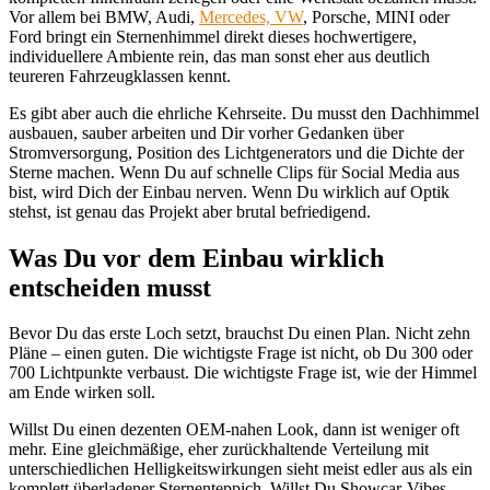
Vor allem bei BMW, Audi,
Mercedes, VW
, Porsche, MINI oder
Ford bringt ein Sternenhimmel direkt dieses hochwertigere,
individuellere Ambiente rein, das man sonst eher aus deutlich
teureren Fahrzeugklassen kennt.
Es gibt aber auch die ehrliche Kehrseite. Du musst den Dachhimmel
ausbauen, sauber arbeiten und Dir vorher Gedanken über
Stromversorgung, Position des Lichtgenerators und die Dichte der
Sterne machen. Wenn Du auf schnelle Clips für Social Media aus
bist, wird Dich der Einbau nerven. Wenn Du wirklich auf Optik
stehst, ist genau das Projekt aber brutal befriedigend.
Was Du vor dem Einbau wirklich
entscheiden musst
Bevor Du das erste Loch setzt, brauchst Du einen Plan. Nicht zehn
Pläne – einen guten. Die wichtigste Frage ist nicht, ob Du 300 oder
700 Lichtpunkte verbaust. Die wichtigste Frage ist, wie der Himmel
am Ende wirken soll.
Willst Du einen dezenten OEM-nahen Look, dann ist weniger oft
mehr. Eine gleichmäßige, eher zurückhaltende Verteilung mit
unterschiedlichen Helligkeitswirkungen sieht meist edler aus als ein
komplett überladener Sternenteppich. Willst Du Showcar-Vibes,