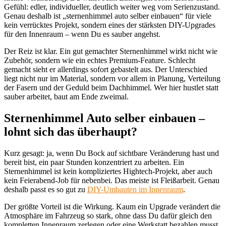
Gefühl: edler, individueller, deutlich weiter weg vom Serienzustand.
Genau deshalb ist „sternenhimmel auto selber einbauen“ für viele
kein verrücktes Projekt, sondern eines der stärksten DIY-Upgrades
für den Innenraum – wenn Du es sauber angehst.
Der Reiz ist klar. Ein gut gemachter Sternenhimmel wirkt nicht wie
Zubehör, sondern wie ein echtes Premium-Feature. Schlecht
gemacht sieht er allerdings sofort gebastelt aus. Der Unterschied
liegt nicht nur im Material, sondern vor allem in Planung, Verteilung
der Fasern und der Geduld beim Dachhimmel. Wer hier hustlet statt
sauber arbeitet, baut am Ende zweimal.
Sternenhimmel Auto selber einbauen –
lohnt sich das überhaupt?
Kurz gesagt: ja, wenn Du Bock auf sichtbare Veränderung hast und
bereit bist, ein paar Stunden konzentriert zu arbeiten. Ein
Sternenhimmel ist kein kompliziertes Hightech-Projekt, aber auch
kein Feierabend-Job für nebenbei. Das meiste ist Fleißarbeit. Genau
deshalb passt es so gut zu
DIY-Umbauten im Innenraum
.
Der größte Vorteil ist die Wirkung. Kaum ein Upgrade verändert die
Atmosphäre im Fahrzeug so stark, ohne dass Du dafür gleich den
kompletten Innenraum zerlegen oder eine Werkstatt bezahlen musst.