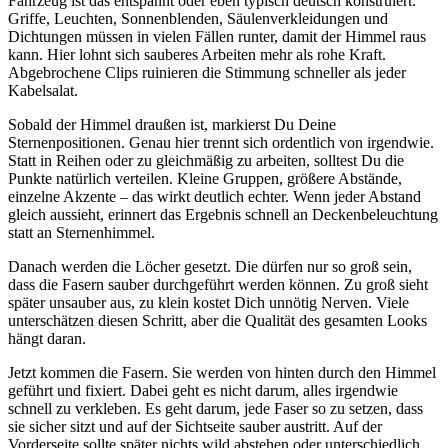
Fahrzeug ist das entspannt oder eben typisch deutsch konstruiert.
Griffe, Leuchten, Sonnenblenden, Säulenverkleidungen und
Dichtungen müssen in vielen Fällen runter, damit der Himmel raus
kann. Hier lohnt sich sauberes Arbeiten mehr als rohe Kraft.
Abgebrochene Clips ruinieren die Stimmung schneller als jeder
Kabelsalat.
Sobald der Himmel draußen ist, markierst Du Deine
Sternenpositionen. Genau hier trennt sich ordentlich von irgendwie.
Statt in Reihen oder zu gleichmäßig zu arbeiten, solltest Du die
Punkte natürlich verteilen. Kleine Gruppen, größere Abstände,
einzelne Akzente – das wirkt deutlich echter. Wenn jeder Abstand
gleich aussieht, erinnert das Ergebnis schnell an Deckenbeleuchtung
statt an Sternenhimmel.
Danach werden die Löcher gesetzt. Die dürfen nur so groß sein,
dass die Fasern sauber durchgeführt werden können. Zu groß sieht
später unsauber aus, zu klein kostet Dich unnötig Nerven. Viele
unterschätzen diesen Schritt, aber die Qualität des gesamten Looks
hängt daran.
Jetzt kommen die Fasern. Sie werden von hinten durch den Himmel
geführt und fixiert. Dabei geht es nicht darum, alles irgendwie
schnell zu verkleben. Es geht darum, jede Faser so zu setzen, dass
sie sicher sitzt und auf der Sichtseite sauber austritt. Auf der
Vorderseite sollte später nichts wild abstehen oder unterschiedlich