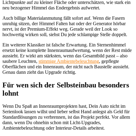
Lichtpunkte auf zu kleiner Fläche oder unterschätzen, wie stark ein
neu bezogener Himmel das Endergebnis aufwertet.
Auch billige Materialanmutung fällt sofort auf. Wenn die Fasern
unruhig sitzen, der Himmel Falten hat oder der Generator hörbar
nervt, ist der Premium-Effekt weg. Gerade weil der Look so
hochwertig wirken soll, siehst Du jede schlampige Stelle doppelt.
Ein weiterer Klassiker ist falsche Erwartung. Ein Sternenhimmel
ersetzt keine komplette Innenraumaufwertung, wenn der Rest müde
aussieht. Er wirkt am stärksten, wenn das Gesamtbild passt – also
saubere Leuchten,
stimmige Ambientebeleuchtung
, gepflegte
Oberflächen und ein Innenraum, der nicht nach Baustelle aussieht.
Genau dann zieht das Upgrade richtig.
Für wen sich der Selbsteinbau besonders
lohnt
Wenn Du Spaß an Innenraumprojekten hast, Dein Auto nicht im
Serienlook lassen willst und lieber selbst Hand anlegst als Geld für
Standardlösungen zu verbrennen, ist das Projekt perfekt. Vor allem
dann, wenn Du ohnehin schon mit Licht-Upgrades,
Ambientebeleuchtung oder Interieur-Details arbeitest.