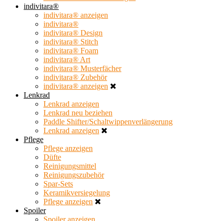
indivitara®
indivitara® anzeigen
indivitara®
indivitara® Design
indivitara® Stitch
indivitara® Foam
indivitara® Art
indivitara® Musterfächer
indivitara® Zubehör
indivitara® anzeigen
Lenkrad
Lenkrad anzeigen
Lenkrad neu beziehen
Paddle Shifter/Schaltwippenverlängerung
Lenkrad anzeigen
Pflege
Pflege anzeigen
Düfte
Reinigungsmittel
Reinigungszubehör
Spar-Sets
Keramikversiegelung
Pflege anzeigen
Spoiler
Spoiler anzeigen