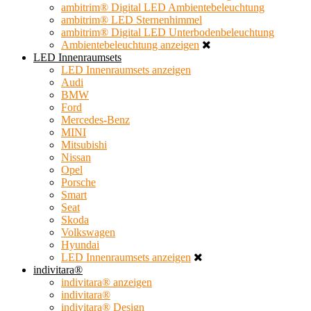
ambitrim® Digital LED Ambientebeleuchtung
ambitrim® LED Sternenhimmel
ambitrim® Digital LED Unterbodenbeleuchtung
Ambientebeleuchtung anzeigen
LED Innenraumsets
LED Innenraumsets anzeigen
Audi
BMW
Ford
Mercedes-Benz
MINI
Mitsubishi
Nissan
Opel
Porsche
Smart
Seat
Skoda
Volkswagen
Hyundai
LED Innenraumsets anzeigen
indivitara®
indivitara® anzeigen
indivitara®
indivitara® Design