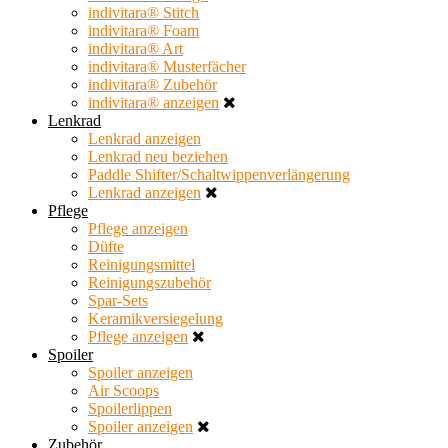
indivitara® Stitch
indivitara® Foam
indivitara® Art
indivitara® Musterfächer
indivitara® Zubehör
indivitara® anzeigen
Lenkrad
Lenkrad anzeigen
Lenkrad neu beziehen
Paddle Shifter/Schaltwippenverlängerung
Lenkrad anzeigen
Pflege
Pflege anzeigen
Düfte
Reinigungsmittel
Reinigungszubehör
Spar-Sets
Keramikversiegelung
Pflege anzeigen
Spoiler
Spoiler anzeigen
Air Scoops
Spoilerlippen
Spoiler anzeigen
Zubehör