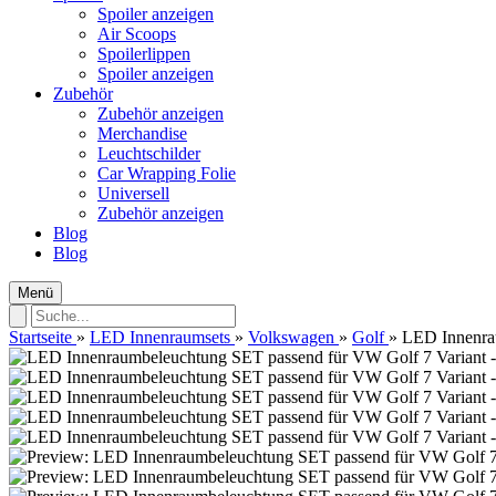
Spoiler anzeigen
Air Scoops
Spoilerlippen
Spoiler anzeigen
Zubehör
Zubehör anzeigen
Merchandise
Leuchtschilder
Car Wrapping Folie
Universell
Zubehör anzeigen
Blog
Blog
Menü
Startseite
»
LED Innenraumsets
»
Volkswagen
»
Golf
»
LED Innenrau