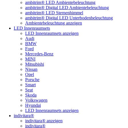
ambitrim® LED Ambientebeleuchtung
ambitrim® Digital LED Ambientebeleuchtung
ambitrim® LED Sternenhimmel
ambitrim® Digital LED Unterbodenbeleuchtung
Ambientebeleuchtung anzeigen
LED Innenraumsets
LED Innenraumsets anzeigen
Audi
BMW
Ford
Mercedes-Benz
MINI
Mitsubishi
Nissan
Opel
Porsche
Smart
Seat
Skoda
Volkswagen
Hyundai
LED Innenraumsets anzeigen
indivitara®
indivitara® anzeigen
indivitara®