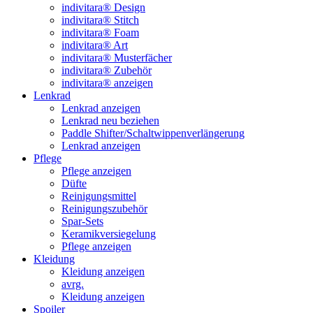
indivitara® Design
indivitara® Stitch
indivitara® Foam
indivitara® Art
indivitara® Musterfächer
indivitara® Zubehör
indivitara® anzeigen
Lenkrad
Lenkrad anzeigen
Lenkrad neu beziehen
Paddle Shifter/Schaltwippenverlängerung
Lenkrad anzeigen
Pflege
Pflege anzeigen
Düfte
Reinigungsmittel
Reinigungszubehör
Spar-Sets
Keramikversiegelung
Pflege anzeigen
Kleidung
Kleidung anzeigen
avrg.
Kleidung anzeigen
Spoiler