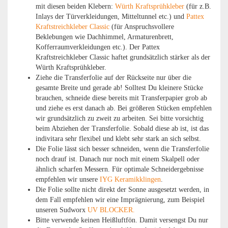
mit diesen beiden Klebern:
Würth Kraftsprühkleber
(für z.B.
Inlays der Türverkleidungen, Mitteltunnel etc.) und
Pattex
Kraftstreichkleber Classic
(für Anspruchsvollere
Beklebungen wie Dachhimmel, Armaturenbrett,
Kofferraumverkleidungen etc.). Der Pattex
Kraftstreichkleber Classic haftet grundsätzlich stärker als der
Würth Kraftsprühkleber.
​Ziehe die Transferfolie auf der Rückseite nur über die
gesamte Breite und gerade ab! Solltest Du kleinere Stücke
brauchen, schneide diese bereits mit Transferpapier grob ab
und ziehe es erst danach ab. Bei größeren Stücken empfehlen
wir grundsätzlich zu zweit zu arbeiten. Sei bitte vorsichtig
beim Abziehen der Transferfolie. Sobald diese ab ist, ist das
indivitara sehr flexibel und klebt sehr stark an sich selbst.
Die Folie lässt sich besser schneiden, wenn die Transferfolie
noch drauf ist. Danach nur noch mit einem Skalpell oder
ähnlich scharfen Messern. Für optimale Schneidergebnisse
empfehlen wir unsere
IYG Keramikklingen
.
Die Folie sollte nicht direkt der Sonne ausgesetzt werden, in
dem Fall empfehlen wir eine Imprägnierung, zum Beispiel
unseren Sudworx
UV BLOCKER.
Bitte verwende keinen Heißluftfön. Damit versengst Du nur