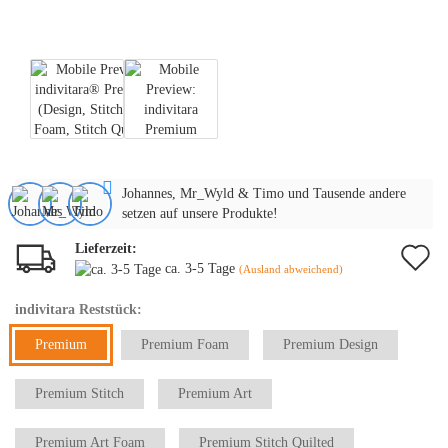
Johannes, Mr_Wyld & Timo und Tausende andere
setzen auf unsere Produkte!
Lieferzeit:
A
ca. 3-5 Tage
(Ausland abweichend)
d
indivitara Reststück:
M
Premium
Premium Foam
Premium Design
Premium Stitch
Premium Art
Premium Art Foam
Premium Stitch Quilted