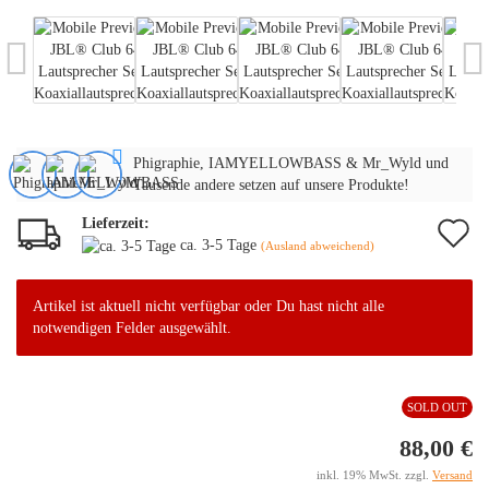
Phigraphie, IAMYELLOWBASS & Mr_Wyld und
Tausende andere setzen auf unsere Produkte!
Lieferzeit:
A
ca. 3-5 Tage
(Ausland abweichend)
d
M
Artikel ist aktuell nicht verfügbar oder Du hast nicht alle
notwendigen Felder ausgewählt.
SOLD OUT
88,00 €
inkl. 19% MwSt. zzgl.
Versand