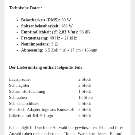
Technische Daten:
Belastbarkeit (RMS):
60 W​
Spitzenbelastbarkeit:
180 W​
Empfindlichkeit (@ 2,83 V/m):
93 dB​
Frequenzgang:
48 Hz – 21 kHz​
Nennimpedanz:
3 Ω
Abmessung:
6.5 Zoll / 16 - 17 cm / 166mm
Der Lieferumfang enthält folgende Teile:
Lautsprecher
2 Stück
Schutzgitter
2 Stück
Schaumstoffdichtung
1 Stück
Schrauben
16 Stück
Schnellanschlüsse
8 Stück
Mehrloch-Adapterringe aus Kunststoff
2 Stück
Etiketten mit JBL® Logo
2 Stück
Falls möglich: Durch die Auswahl der gewünschten Teile und ihrer
Anzahl (oben rechts neben dem "In den Warenkorb legen" Button)