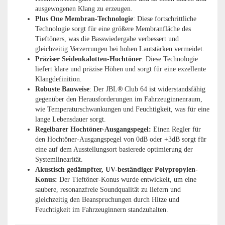
ausgewogenen Klang zu erzeugen.
Plus One Membran-Technologie
: Diese fortschrittliche
Technologie sorgt für eine größere Membranfläche des
Tieftöners, was die Basswiedergabe verbessert und
gleichzeitig Verzerrungen bei hohen Lautstärken vermeidet.
Präziser Seidenkalotten-Hochtöner
: Diese Technologie
liefert klare und präzise Höhen und sorgt für eine exzellente
Klangdefinition.
Robuste Bauweise
: Der JBL
®
Club 64 ist widerstandsfähig
gegenüber den Herausforderungen im Fahrzeuginnenraum,
wie Temperaturschwankungen und Feuchtigkeit, was für eine
lange Lebensdauer sorgt.
Regelbarer Hochtöner-Ausgangspegel:
Einen Regler für
den Hochtöner-Ausgangspegel von 0dB oder +3dB sorgt für
eine auf dem Ausstellungsort basierede optimierung der
Systemlinearität.
Akustisch gedämpfter, UV-beständiger Polypropylen-
Konus:
Der Tieftöner-Konus wurde entwickelt, um eine
saubere, resonanzfreie Soundqualität zu liefern und
gleichzeitig den Beanspruchungen durch Hitze und
Feuchtigkeit im Fahrzeuginnern standzuhalten.