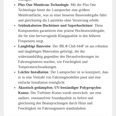
Plus One Membran-Technologie
: Mit der Plus One
Technologie bietet der Lautsprecher eine größere
Membranfläche, was zu einer besseren Basswiedergabe führt
und gleichzeitig die Lautstärke ohne Verzerrung erhöht.
Seidenkalotten-Hochtöner und Superhochtöner
: Diese
Komponenten garantieren eine präzise Hochtonwiedergabe,
die für eine hervorragende Klangqualität in den höheren
Frequenzen sorgt.
Langlebige Bauweise
: Der JBL
®
Club 644F ist aus robusten
und langlebigen Materialien gefertigt, die ihn
widerstandsfähig gegenüber den Herausforderungen im
Fahrzeuginneren machen, wie Feuchtigkeit und
Temperaturschwankungen.
Leichte Installation
: Der Lautsprecher ist so konzipiert, dass
er in eine Vielzahl von Fahrzeugmodellen passt und eine
einfache Installation ermöglicht.
Akustisch gedämpfter, UV-beständiger Polypropylen-
Konus:
Der Tieftöner-Konus wurde entwickelt, um eine
saubere, resonanzfreie Soundqualität zu liefern und
gleichzeitig den Beanspruchungen durch Hitze und
Feuchtigkeit im Fahrzeuginnern standzuhalten.