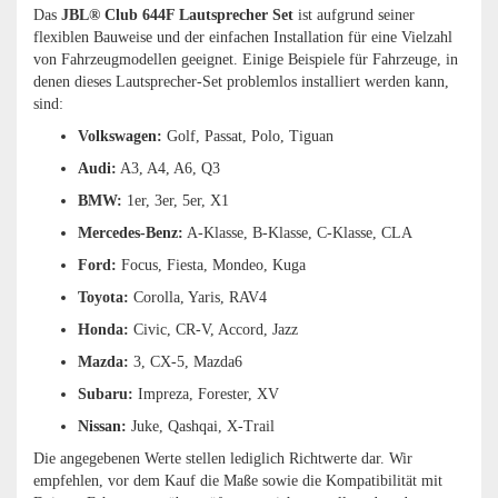
Das
JBL® Club 644F Lautsprecher Set
ist aufgrund seiner
flexiblen Bauweise und der einfachen Installation für eine Vielzahl
von Fahrzeugmodellen geeignet. Einige Beispiele für Fahrzeuge, in
denen dieses Lautsprecher-Set problemlos installiert werden kann,
sind:
Volkswagen:
Golf, Passat, Polo, Tiguan
Audi:
A3, A4, A6, Q3
BMW:
1er, 3er, 5er, X1
Mercedes-Benz:
A-Klasse, B-Klasse, C-Klasse, CLA
Ford:
Focus, Fiesta, Mondeo, Kuga
Toyota:
Corolla, Yaris, RAV4
Honda:
Civic, CR-V, Accord, Jazz
Mazda:
3, CX-5, Mazda6
Subaru:
Impreza, Forester, XV
Nissan:
Juke, Qashqai, X-Trail
Die angegebenen Werte stellen lediglich Richtwerte dar. Wir
empfehlen, vor dem Kauf die Maße sowie die Kompatibilität mit