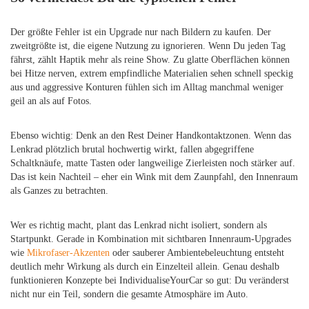
Der größte Fehler ist ein Upgrade nur nach Bildern zu kaufen. Der
zweitgrößte ist, die eigene Nutzung zu ignorieren. Wenn Du jeden Tag
fährst, zählt Haptik mehr als reine Show. Zu glatte Oberflächen können
bei Hitze nerven, extrem empfindliche Materialien sehen schnell speckig
aus und aggressive Konturen fühlen sich im Alltag manchmal weniger
geil an als auf Fotos.
Ebenso wichtig: Denk an den Rest Deiner Handkontaktzonen. Wenn das
Lenkrad plötzlich brutal hochwertig wirkt, fallen abgegriffene
Schaltknäufe, matte Tasten oder langweilige Zierleisten noch stärker auf.
Das ist kein Nachteil – eher ein Wink mit dem Zaunpfahl, den Innenraum
als Ganzes zu betrachten.
Wer es richtig macht, plant das Lenkrad nicht isoliert, sondern als
Startpunkt. Gerade in Kombination mit sichtbaren Innenraum-Upgrades
wie
Mikrofaser-Akzenten
oder sauberer Ambientebeleuchtung entsteht
deutlich mehr Wirkung als durch ein Einzelteil allein. Genau deshalb
funktionieren Konzepte bei IndividualiseYourCar so gut: Du veränderst
nicht nur ein Teil, sondern die gesamte Atmosphäre im Auto.