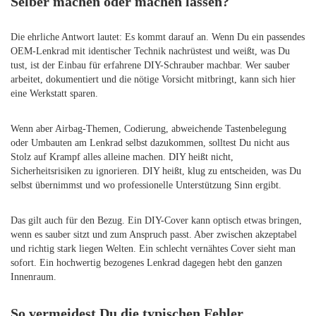
Selber machen oder machen lassen?
Die ehrliche Antwort lautet: Es kommt darauf an. Wenn Du ein passendes
OEM-Lenkrad mit identischer Technik nachrüstest und weißt, was Du
tust, ist der Einbau für erfahrene DIY-Schrauber machbar. Wer sauber
arbeitet, dokumentiert und die nötige Vorsicht mitbringt, kann sich hier
eine Werkstatt sparen.
Wenn aber Airbag-Themen, Codierung, abweichende Tastenbelegung
oder Umbauten am Lenkrad selbst dazukommen, solltest Du nicht aus
Stolz auf Krampf alles alleine machen. DIY heißt nicht,
Sicherheitsrisiken zu ignorieren. DIY heißt, klug zu entscheiden, was Du
selbst übernimmst und wo professionelle Unterstützung Sinn ergibt.
Das gilt auch für den Bezug. Ein DIY-Cover kann optisch etwas bringen,
wenn es sauber sitzt und zum Anspruch passt. Aber zwischen akzeptabel
und richtig stark liegen Welten. Ein schlecht vernähtes Cover sieht man
sofort. Ein hochwertig bezogenes Lenkrad dagegen hebt den ganzen
Innenraum.
So vermeidest Du die typischen Fehler