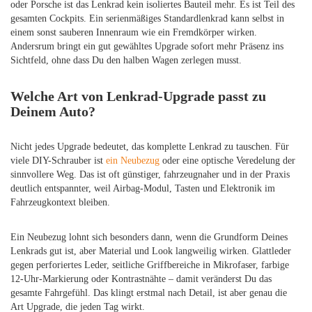
oder Porsche ist das Lenkrad kein isoliertes Bauteil mehr. Es ist Teil des
gesamten Cockpits. Ein serienmäßiges Standardlenkrad kann selbst in
einem sonst sauberen Innenraum wie ein Fremdkörper wirken.
Andersrum bringt ein gut gewähltes Upgrade sofort mehr Präsenz ins
Sichtfeld, ohne dass Du den halben Wagen zerlegen musst.
Welche Art von Lenkrad-Upgrade passt zu
Deinem Auto?
Nicht jedes Upgrade bedeutet, das komplette Lenkrad zu tauschen. Für
viele DIY-Schrauber ist
ein Neubezug
oder eine optische Veredelung der
sinnvollere Weg. Das ist oft günstiger, fahrzeugnaher und in der Praxis
deutlich entspannter, weil Airbag-Modul, Tasten und Elektronik im
Fahrzeugkontext bleiben.
Ein Neubezug lohnt sich besonders dann, wenn die Grundform Deines
Lenkrads gut ist, aber Material und Look langweilig wirken. Glattleder
gegen perforiertes Leder, seitliche Griffbereiche in Mikrofaser, farbige
12-Uhr-Markierung oder Kontrastnähte – damit veränderst Du das
gesamte Fahrgefühl. Das klingt erstmal nach Detail, ist aber genau die
Art Upgrade, die jeden Tag wirkt.